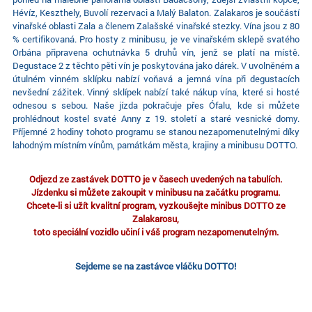
Hévíz, Keszthely, Buvolí rezervaci a Malý Balaton. Zalakaros je součástí
vinařské oblasti Zala a členem Zalašské vinařské stezky. Vína jsou z 80
% certifikovaná. Pro hosty z minibusu, je ve vinařském sklepě svatého
Orbána připravena ochutnávka 5 druhů vín, jenž se platí na místě.
Degustace 2 z těchto pěti vín je poskytována jako dárek. V uvolněném a
útulném vinném sklípku nabízí voňavá a jemná vína při degustacích
nevšední zážitek. Vinný sklípek nabízí také nákup vína, které si hosté
odnesou s sebou. Naše jízda pokračuje přes Ófalu, kde si můžete
prohlédnout kostel svaté Anny z 19. století a staré vesnické domy.
Příjemné 2 hodiny tohoto programu se stanou nezapomenutelnými díky
lahodným místním vínům, památkám města, krajiny a minibusu DOTTO.
Odjezd ze zastávek DOTTO je v časech uvedených na tabulích.
Jízdenku si můžete zakoupit v minibusu na začátku programu.
Chcete-li si užít kvalitní program, vyzkoušejte minibus DOTTO ze
Zalakarosu,
toto speciální vozidlo učiní i váš program nezapomenutelným.
Sejdeme se na zastávce vláčku DOTTO!