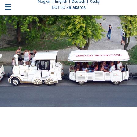
Magyar
|
English
|
Deutsch
|
Česky
☰
DOTTO Zalakaros