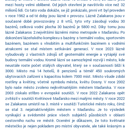
mezi hosty velmi oblíbené. Od jejich otevření je navštívilo více než 32
milionů lidí. Co tato voda dokáže, se již prokázalo, první vrt byl proveden
v roce 1962 a od té doby jsou lázně v provozu. Lázně Zalakaros jsou v
současné době provozovány z 8 vrtů, tyto vrty zásobují vodou 30
bazénů, celková vodní plocha 30 bazénů je 5800 m2. Díky tomu jsou
lázně Zalakaros 2.největšími lázněmi mimo metropole v Maďarsku. Po
dokončení lázeňského komplexu s bazény s termální vodou, sportovním
bazénem, bazénem s vlnobitím a multifunkčním bazénem s vodními
atrakcemi se stal místem setkávání generací. V roce 2023 lázně
vybudovaly z vlastních zdrojů síť geotermální energie a vytápějí své
budovy termální vodou. Kromě lázní se samozřejmě rozvíjí i město, kde
neustále roste počet stálých obyvatel, který se v současnosti blíží k
3000. Město má 14 hotelů, 8 penzionů a téměř 450 soukromých
ubytovacích zařízení s kapacitou kolem 7000 míst. Město všude zdobí
rostliny a květiny, včetně symbolu města, květu Dosny. V roce 2002
bylo naše město zvoleno nejkvětnatějším městem Maďarska. V roce
2003 získalo stříbro v evropské soutěži. V roce 2022 Zalakaros opět
zvítězil v soutěži Květinové Maďarsko mezi malými městy. V roce 2022
se Zalakaros umístil na 3. místě v soutěži Turistické město roku, čímž
se stal 3. nejatraktivnějším městem v Maďarsku. Je to výsledek
vynikající a svědomité práce všech subjektů působících v oblasti
cestovního ruchu ve městě. Ocenění je důkazem, že toto květnaté
městečko je nejen pokladem pro místní obyvatele, ale také krásným a