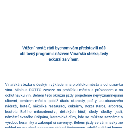
Vážení hosté, rádi bychom vám představili náš
oblíbený program s názvem Vinařská stezka, tedy
exkurzi za vínem.
Vinařská stezka s českým výkladem na prohlídku města a ochutnávku
vína. Minibus DOTTO zaveze na prohlídku města s průvodcem a na
ochutnávku vín. Během této okružní jízdy projedeme nejvýznamnějšími
ulicemi, centrem města, poblíž úřadu starosty, pošty, autobusového
nádraží, hotelů, několika restaurací, cukrárny, Korza Karos, arboreta,
kostela Božího milosrdenství, dětských hřišť, školy, školky, jeslí,
náměstí svatého Štěpána, keramické dílny, kde se můžete seznámit s
výrobou keramiky a zakoupit si suvenýry. Během jízdy se vám naskytne
pohled na malebné panorama oblasti Badacsony, zdejší zvláštní kopce,