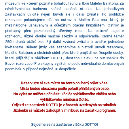
muzeum, ve kterém poznáte bohatou faunu a floru Malého Balatonu. Za
návštěvnickou budovou začíná naučná stezka. Na jednotlivých
zastávkách uvidíte nejen buvoli ale i další zvířata. Po prohlídce
rezervace pokračujeme dál na ostrov v Malém Balatonu, který je
mezinárodně uznávaným a důležitým ptačím hnízdištěm. Ostrov je
přístupný přes pozoruhodný dřevěný most. Na ostrově najdete
rozhlednu, různě dlouhé naučné stezky a odpočívadla. Kromě téměř
250ti druhů ptáků zde žijí další vzácná zvířata a uvidíte jedinečné
květenství. Během jízdy vás seznámíme s historií Buvolí rezervace,
Malého Balatonu a okolních sídel, přes které projíždíme. Dospělé osoby,
které přijíždějí s vláčkem DOTTO, dostanou slevu na vstupenku do
Buvolí rezervace! Pro skupiny vyjíždíme podle individuálně domluvených
podmínek. V případě nejméně 10 dospělích!
Rezervujte si své místo na tento oblíbený výlet včas!
Místa budou obsazena podle pořadí přihlášených osob.
Na výlet se můžete přihlásit u řidiče vyhlídkového vláčku nebo
vyhlídkového minibusu Dotto.
Odjezd ze zastávek DOTTO je v časech uvedených na tabulích.
Jízdenku si můžete zakoupit v minibusu na začátku programu.
Sejdeme se na zastávce vláčku DOTTO!