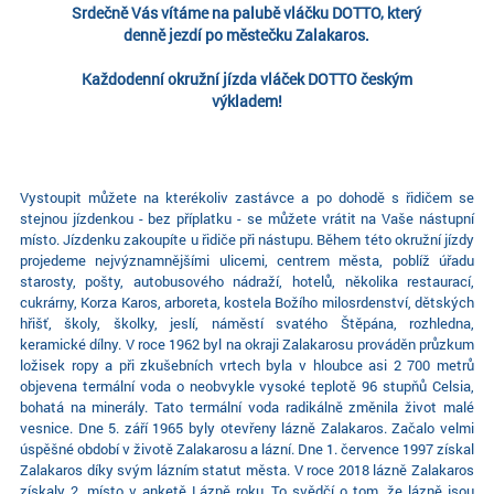
Srdečně Vás vítáme na palubě vláčku DOTTO, který
denně jezdí po městečku Zalakaros.
Každodenní okružní jízda vláček DOTTO českým
výkladem!
Vystoupit můžete na kterékoliv zastávce a po dohodě s řidičem se
stejnou jízdenkou - bez příplatku - se můžete vrátit na Vaše nástupní
místo. Jízdenku zakoupíte u řidiče při nástupu. Během této okružní jízdy
projedeme nejvýznamnějšími ulicemi, centrem města, poblíž úřadu
starosty, pošty, autobusového nádraží, hotelů, několika restaurací,
cukrárny, Korza Karos, arboreta, kostela Božího milosrdenství, dětských
hřišť, školy, školky, jeslí, náměstí svatého Štěpána, rozhledna,
keramické dílny. V roce 1962 byl na okraji Zalakarosu prováděn průzkum
ložisek ropy a při zkušebních vrtech byla v hloubce asi 2 700 metrů
objevena termální voda o neobvykle vysoké teplotě 96 stupňů Celsia,
bohatá na minerály. Tato termální voda radikálně změnila život malé
vesnice. Dne 5. září 1965 byly otevřeny lázně Zalakaros. Začalo velmi
úspěšné období v životě Zalakarosu a lázní. Dne 1. července 1997 získal
Zalakaros díky svým lázním statut města. V roce 2018 lázně Zalakaros
získaly 2. místo v anketě Lázně roku. To svědčí o tom, že lázně jsou