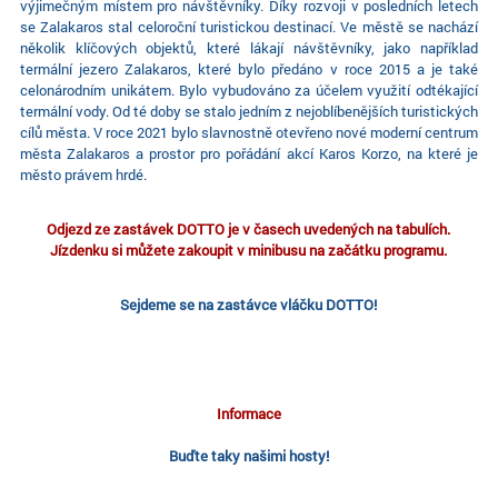
výjimečným místem pro návštěvníky. Díky rozvoji v posledních letech
se Zalakaros stal celoroční turistickou destinací. Ve městě se nachází
několik klíčových objektů, které lákají návštěvníky, jako například
termální jezero Zalakaros, které bylo předáno v roce 2015 a je také
celonárodním unikátem. Bylo vybudováno za účelem využití odtékající
termální vody. Od té doby se stalo jedním z nejoblíbenějších turistických
cílů města. V roce 2021 bylo slavnostně otevřeno nové moderní centrum
města Zalakaros a prostor pro pořádání akcí Karos Korzo, na které je
město právem hrdé.
Odjezd ze zastávek DOTTO je v časech uvedených na tabulích.
Jízdenku si můžete zakoupit v minibusu na začátku programu.
Sejdeme se na zastávce vláčku DOTTO!
Informace
Buďte taky našimi hosty!