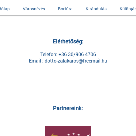
dőlap
Városnézés
Bortúra
Kirándulás
Különjár
Elérhetőség:
Telefon: +36-30/906-4706
Email : dotto-zalakaros@freemail.hu
Partnereink: