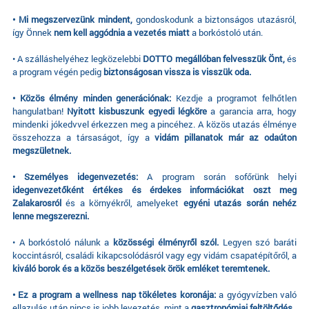
• Mi megszervezünk mindent,
gondoskodunk a biztonságos utazásról,
így Önnek
nem kell aggódnia a vezetés miatt
a borkóstoló után.
• A szálláshelyéhez legközelebbi
DOTTO megállóban felvesszük Önt,
és
a program végén pedig
biztonságosan vissza is visszük oda.
• Közös élmény minden generációnak:
Kezdje a programot felhőtlen
hangulatban!
Nyitott kisbuszunk egyedi légköre
a garancia arra, hogy
mindenki jókedvvel érkezzen meg a pincéhez. A közös utazás élménye
összehozza a társaságot, így a
vidám pillanatok már az odaúton
megszületnek.
• Személyes idegenvezetés️:
A program során sofőrünk helyi
idegenvezetőként értékes és érdekes információkat oszt meg
Zalakarosról
és a környékről, amelyeket
egyéni utazás során nehéz
lenne megszerezni.
• A borkóstoló nálunk a
közösségi élményről szól.
Legyen szó baráti
koccintásról, családi kikapcsolódásról vagy egy vidám csapatépítőről, a
kiváló borok és a közös beszélgetések örök emléket teremtenek.
• Ez a program a wellness nap tökéletes koronája:
a gyógyvízben való
ellazulás után nincs is jobb levezetés, mint a
gasztronómiai feltöltődés.