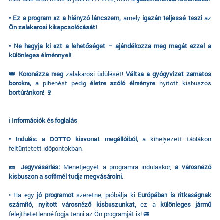
• Ez a program az a hiányzó láncszem,
amely
igazán teljessé teszi
az
Ön zalakarosi kikapcsolódását!
• Ne hagyja ki ezt a lehetőséget – ajándékozza meg magát ezzel a
különleges élménnyel!
👑 Koronázza meg
zalakarosi üdülését!
Váltsa a gyógyvizet zamatos
borokra,
a pihenést pedig
életre szóló élményre
nyitott kisbuszos
bortúránkon! 🍷
ℹ️ Információk és foglalás
• Indulás: a DOTTO kisvonat megállóiból,
a kihelyezett táblákon
feltüntetett időpontokban.
🎫 Jegyvásárlás:
Menetjegyét a programra induláskor,
a városnéző
kisbuszon a sofőrnél tudja megvásárolni.
• Ha egy
jó programot
szeretne, próbálja ki
Európában is ritkaságnak
számító, nyitott városnéző kisbuszunkat,
ez a
különleges jármű
felejthetetlenné fogja tenni az Ön programját is! 🚐