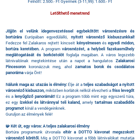
Felnőtt: 2.500.- Ft Gyermek (3-11,99): 1.600.- Ft
Letölthető menetrend
Jöjjön el velünk idegenvezetéssel egybekötött városnézésre és
bortúrára
Európában egyedülálló,
nyitott városnéző kisbuszunkkal!
Fedezze fel Zalakaros rejtett kincseit
kényelmesen
és
egyedi módon,
bortúra keretében.
A program
városnézést, a helybeli fazekasműhely
meglátogatását és borkóstolót
foglalja magában. A város legszebb
látnivalóinak megtekintése után a napot a hangulatos
Zalakarosi
Pincesoron
koronázzuk meg, ahol
zamatos borok és csodálatos
panoráma
várja Önt!
Nálunk maga az utazás is élmény:
Élje át a
teljes szabadságot a nyitott
városnéző kisbuszon,
miközben korlátok nélkül élvezheti a
friss levegőt
és a
lenyűgöző panorámát!
Ez a program több mint egy egyszerű túra,
ez egy
ízekkel és látvánnyal teli kaland,
amely
tartalmas szabadidős
programot
kínál a vendégeinknek.
Guruljon az élmények felé!
🧩 Két út, egy város: A teljes zalakarosi élmény
Bortúra programunk útvonala
eltér a DOTTO kisvonat megszokott
városnéző körétől.
Míg a DOTTO kisvonat a főbb látnivalókat mutatja