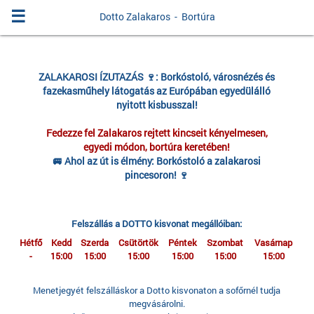
☰
Dotto Zalakaros - Bortúra
ZALAKAROSI ÍZUTAZÁS 🍷: Borkóstoló, városnézés és
fazekasműhely látogatás az Európában egyedülálló
nyitott kisbusszal!
Fedezze fel Zalakaros rejtett kincseit kényelmesen,
egyedi módon, bortúra keretében!
🚐 Ahol az út is élmény: Borkóstoló a zalakarosi
pincesoron! 🍷
Felszállás a DOTTO kisvonat megállóiban:
Hétfő
Kedd
Szerda
Csütörtök
Péntek
Szombat
Vasárnap
-
15:00
15:00
15:00
15:00
15:00
15:00
Menetjegyét felszálláskor a Dotto kisvonaton a sofőrnél tudja
megvásárolni.