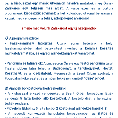
be,
a kisbusszal egy másik útvonalon haladva
mutatjuk meg Önnek
Zalakaros egy teljesen más arcát.
A városnézés és a bortúra
programunk
kiegészítik egymást:
a két különböző útvonal bejárásával
kapják meg vendégeink a
teljes, átfogó képet a városról.
Ismerje meg velünk Zalakarost egy új nézőpontból!
📋 A program részletei:
• Fazekasműhely látogatás:
Utunk során betérünk a helyi
fazekasműhelybe, ahol betekintést nyerhet a
kerámia készítés
munkafolyamatába, és egyedi ajándéktárgyakat vásárolhat.
• Panoráma és látnivalók:
A pincesoron Ön elé egy
festői panoráma
tárul.
Tiszta időben látni lehet a
Badacsonyt, a tanúhegyeket, Hévízt,
Keszthelyt,
és a
Kis-Balatont.
Megnézzük a Szent Orbán szobrát, a
Fogadalmi kőkeresztet és a műemlékké nyilvánított
"Csire" pincét.
🎁 Ajándék borkóstolóval kedveskedünk!
• A kisbusszal érkező vendégeket a Szent Orbán borozóban látják
vendégül
5 fajta borból álló kóstolóval.
A kóstoló díját a helyszínen
tudják rendezni.
• Figyelem!
Ebből az 5 fajta borból
2 kóstolását ajándékba kapják! 🍷
• A nyugodt környezetű, hangulatos borospincében az
illatos és