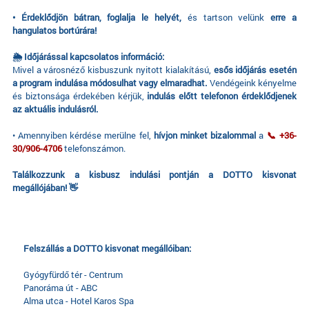
• Érdeklődjön bátran, foglalja le helyét,
és tartson velünk
erre a
hangulatos bortúrára!
🌦️ Időjárással kapcsolatos információ:
Mivel a városnéző kisbuszunk nyitott kialakítású,
esős időjárás esetén
a program indulása módosulhat vagy elmaradhat.
Vendégeink kényelme
és biztonsága érdekében kérjük,
indulás előtt telefonon érdeklődjenek
az aktuális indulásról.
• Amennyiben kérdése merülne fel,
hívjon minket bizalommal
a
📞 +36-
30/906-4706
telefonszámon.
Találkozzunk a kisbusz indulási pontján a DOTTO kisvonat
megállójában! 👋
Felszállás a DOTTO kisvonat megállóiban:
Gyógyfürdő tér - Centrum
Panoráma út - ABC
Alma utca - Hotel Karos Spa