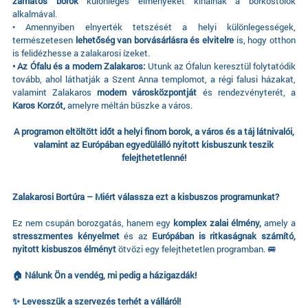
zamatos borok
különleges élményeket kínálnak a borkóstolók
alkalmával.
• Amennyiben elnyerték tetszését a helyi különlegességek,
természetesen
lehetőség van borvásárlásra és elvitelre
is, hogy otthon
is felidézhesse a zalakarosi ízeket.
• Az Ófalu és a modern Zalakaros:
Utunk az Ófalun keresztül folytatódik
tovább, ahol láthatják a Szent Anna templomot, a régi falusi házakat,
valamint Zalakaros
modern városközpontját
és rendezvényterét, a
Karos Korzót,
amelyre méltán büszke a város.
A programon eltöltött időt a helyi finom borok, a város és a táj látnivalói,
valamint az Európában egyedülálló nyitott kisbuszunk teszik
felejthetetlenné!
Zalakarosi Bortúra – Miért válassza ezt a kisbuszos programunkat?
Ez nem csupán borozgatás, hanem egy
komplex zalai élmény,
amely a
stresszmentes kényelmet
és az
Európában is ritkaságnak számító,
nyitott kisbuszos élményt
ötvözi egy felejthetetlen programban. 🚐
🏠 Nálunk Ön a vendég, mi pedig a házigazdák!
✨ Levesszük a szervezés terhét a válláról!